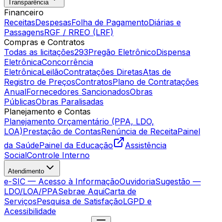
Transparência
Financeiro
Receitas
Despesas
Folha de Pagamento
Diárias e
Passagens
RGF / RREO (LRF)
Compras e Contratos
Todas as licitações
293
Pregão Eletrônico
Dispensa
Eletrônica
Concorrência
Eletrônica
Leilão
Contratações Diretas
Atas de
Registro de Preços
Contratos
Plano de Contratações
Anual
Fornecedores Sancionados
Obras
Públicas
Obras Paralisadas
Planejamento e Contas
Planejamento Orçamentário (PPA, LDO,
LOA)
Prestação de Contas
Renúncia de Receita
Painel
da Saúde
Painel da Educação
Assistência
Social
Controle Interno
Atendimento
e-SIC — Acesso à Informação
Ouvidoria
Sugestão —
LDO/LOA/PPA
Sebrae Aqui
Carta de
Serviços
Pesquisa de Satisfação
LGPD e
Acessibilidade