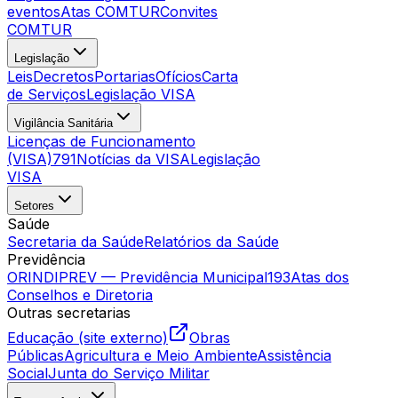
eventos
Atas COMTUR
Convites
COMTUR
Legislação
Leis
Decretos
Portarias
Ofícios
Carta
de Serviços
Legislação VISA
Vigilância Sanitária
Licenças de Funcionamento
(VISA)
791
Notícias da VISA
Legislação
VISA
Setores
Saúde
Secretaria da Saúde
Relatórios da Saúde
Previdência
ORINDIPREV — Previdência Municipal
193
Atas dos
Conselhos e Diretoria
Outras secretarias
Educação (site externo)
Obras
Públicas
Agricultura e Meio Ambiente
Assistência
Social
Junta do Serviço Militar