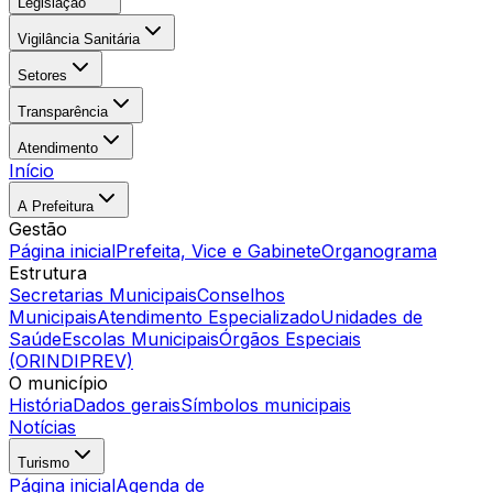
Legislação
Vigilância Sanitária
Setores
Transparência
Atendimento
Início
A Prefeitura
Gestão
Página inicial
Prefeita, Vice e Gabinete
Organograma
Estrutura
Secretarias Municipais
Conselhos
Municipais
Atendimento Especializado
Unidades de
Saúde
Escolas Municipais
Órgãos Especiais
(ORINDIPREV)
O município
História
Dados gerais
Símbolos municipais
Notícias
Turismo
Página inicial
Agenda de