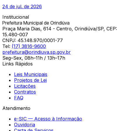
24 de jul. de 2026
Institucional
Prefeitura Municipal de Orindiúva
Praça Maria Dias, 614 - Centro, Orindiúva/SP, CEP:
15.480-007
CNPJ:
45.148.970/0001-77
Tel:
(17) 3816-9600
prefeitura@orindiuva.sp.gov.br
Seg–Sex, 08h–11h / 13h–17h
Links Rápidos
Leis Municipais
Projetos de Lei
Licitações
Contratos
FAQ
Atendimento
e-SIC — Acesso à Informação
Ouvidoria
Carta de Serviços