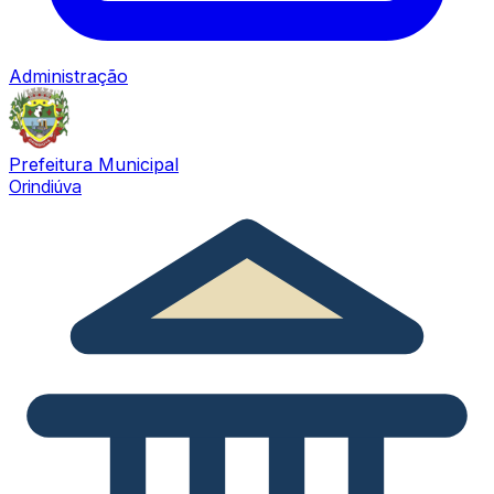
Administração
Prefeitura Municipal
Orindiúva