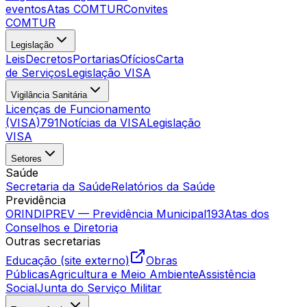
eventos
Atas COMTUR
Convites
COMTUR
Legislação
Leis
Decretos
Portarias
Ofícios
Carta
de Serviços
Legislação VISA
Vigilância Sanitária
Licenças de Funcionamento
(VISA)
791
Notícias da VISA
Legislação
VISA
Setores
Saúde
Secretaria da Saúde
Relatórios da Saúde
Previdência
ORINDIPREV — Previdência Municipal
193
Atas dos
Conselhos e Diretoria
Outras secretarias
Educação (site externo)
Obras
Públicas
Agricultura e Meio Ambiente
Assistência
Social
Junta do Serviço Militar