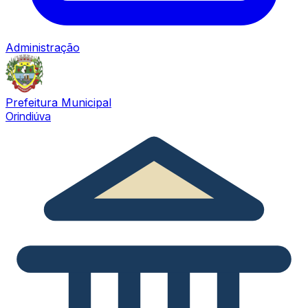
Administração
Prefeitura Municipal
Orindiúva