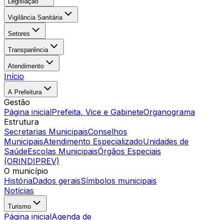
Legislação
Vigilância Sanitária
Setores
Transparência
Atendimento
Início
A Prefeitura
Gestão
Página inicial
Prefeita, Vice e Gabinete
Organograma
Estrutura
Secretarias Municipais
Conselhos
Municipais
Atendimento Especializado
Unidades de
Saúde
Escolas Municipais
Órgãos Especiais
(ORINDIPREV)
O município
História
Dados gerais
Símbolos municipais
Notícias
Turismo
Página inicial
Agenda de