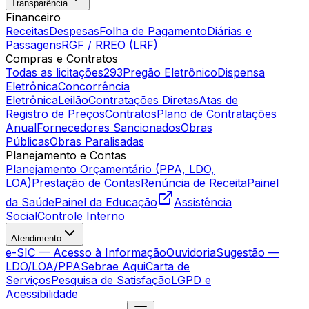
Transparência
Financeiro
Receitas
Despesas
Folha de Pagamento
Diárias e
Passagens
RGF / RREO (LRF)
Compras e Contratos
Todas as licitações
293
Pregão Eletrônico
Dispensa
Eletrônica
Concorrência
Eletrônica
Leilão
Contratações Diretas
Atas de
Registro de Preços
Contratos
Plano de Contratações
Anual
Fornecedores Sancionados
Obras
Públicas
Obras Paralisadas
Planejamento e Contas
Planejamento Orçamentário (PPA, LDO,
LOA)
Prestação de Contas
Renúncia de Receita
Painel
da Saúde
Painel da Educação
Assistência
Social
Controle Interno
Atendimento
e-SIC — Acesso à Informação
Ouvidoria
Sugestão —
LDO/LOA/PPA
Sebrae Aqui
Carta de
Serviços
Pesquisa de Satisfação
LGPD e
Acessibilidade