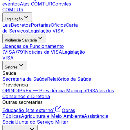
eventos
Atas COMTUR
Convites
COMTUR
Legislação
Leis
Decretos
Portarias
Ofícios
Carta
de Serviços
Legislação VISA
Vigilância Sanitária
Licenças de Funcionamento
(VISA)
791
Notícias da VISA
Legislação
VISA
Setores
Saúde
Secretaria da Saúde
Relatórios da Saúde
Previdência
ORINDIPREV — Previdência Municipal
193
Atas dos
Conselhos e Diretoria
Outras secretarias
Educação (site externo)
Obras
Públicas
Agricultura e Meio Ambiente
Assistência
Social
Junta do Serviço Militar