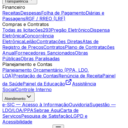
Transparência
Financeiro
Receitas
Despesas
Folha de Pagamento
Diárias e
Passagens
RGF / RREO (LRF)
Compras e Contratos
Todas as licitações
293
Pregão Eletrônico
Dispensa
Eletrônica
Concorrência
Eletrônica
Leilão
Contratações Diretas
Atas de
Registro de Preços
Contratos
Plano de Contratações
Anual
Fornecedores Sancionados
Obras
Públicas
Obras Paralisadas
Planejamento e Contas
Planejamento Orçamentário (PPA, LDO,
LOA)
Prestação de Contas
Renúncia de Receita
Painel
da Saúde
Painel da Educação
Assistência
Social
Controle Interno
Atendimento
e-SIC — Acesso à Informação
Ouvidoria
Sugestão —
LDO/LOA/PPA
Sebrae Aqui
Carta de
Serviços
Pesquisa de Satisfação
LGPD e
Acessibilidade