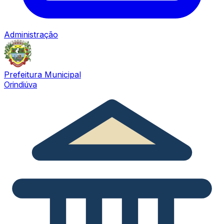
Administração
Prefeitura Municipal
Orindiúva