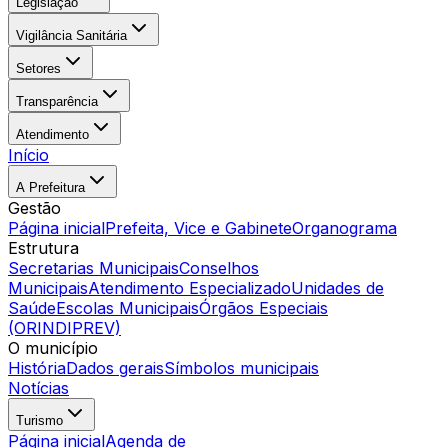
Legislação
Vigilância Sanitária
Setores
Transparência
Atendimento
Início
A Prefeitura
Gestão
Página inicial
Prefeita, Vice e Gabinete
Organograma
Estrutura
Secretarias Municipais
Conselhos
Municipais
Atendimento Especializado
Unidades de
Saúde
Escolas Municipais
Órgãos Especiais
(ORINDIPREV)
O município
História
Dados gerais
Símbolos municipais
Notícias
Turismo
Página inicial
Agenda de