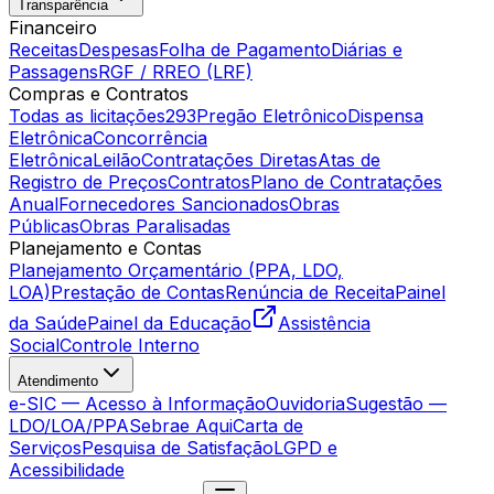
Transparência
Financeiro
Receitas
Despesas
Folha de Pagamento
Diárias e
Passagens
RGF / RREO (LRF)
Compras e Contratos
Todas as licitações
293
Pregão Eletrônico
Dispensa
Eletrônica
Concorrência
Eletrônica
Leilão
Contratações Diretas
Atas de
Registro de Preços
Contratos
Plano de Contratações
Anual
Fornecedores Sancionados
Obras
Públicas
Obras Paralisadas
Planejamento e Contas
Planejamento Orçamentário (PPA, LDO,
LOA)
Prestação de Contas
Renúncia de Receita
Painel
da Saúde
Painel da Educação
Assistência
Social
Controle Interno
Atendimento
e-SIC — Acesso à Informação
Ouvidoria
Sugestão —
LDO/LOA/PPA
Sebrae Aqui
Carta de
Serviços
Pesquisa de Satisfação
LGPD e
Acessibilidade