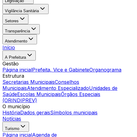
Legislação
Vigilância Sanitária
Setores
Transparência
Atendimento
Início
A Prefeitura
Gestão
Página inicial
Prefeita, Vice e Gabinete
Organograma
Estrutura
Secretarias Municipais
Conselhos
Municipais
Atendimento Especializado
Unidades de
Saúde
Escolas Municipais
Órgãos Especiais
(ORINDIPREV)
O município
História
Dados gerais
Símbolos municipais
Notícias
Turismo
Página inicial
Agenda de