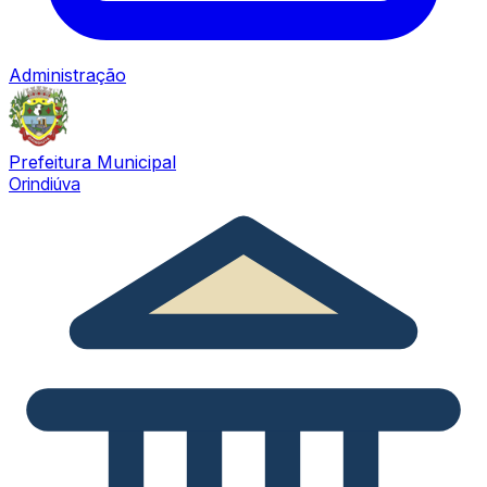
Administração
Prefeitura Municipal
Orindiúva