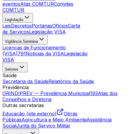
eventos
Atas COMTUR
Convites
COMTUR
Legislação
Leis
Decretos
Portarias
Ofícios
Carta
de Serviços
Legislação VISA
Vigilância Sanitária
Licenças de Funcionamento
(VISA)
791
Notícias da VISA
Legislação
VISA
Setores
Saúde
Secretaria da Saúde
Relatórios da Saúde
Previdência
ORINDIPREV — Previdência Municipal
193
Atas dos
Conselhos e Diretoria
Outras secretarias
Educação (site externo)
Obras
Públicas
Agricultura e Meio Ambiente
Assistência
Social
Junta do Serviço Militar