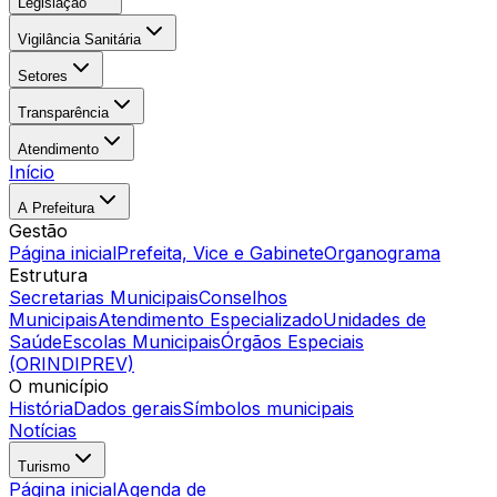
Legislação
Vigilância Sanitária
Setores
Transparência
Atendimento
Início
A Prefeitura
Gestão
Página inicial
Prefeita, Vice e Gabinete
Organograma
Estrutura
Secretarias Municipais
Conselhos
Municipais
Atendimento Especializado
Unidades de
Saúde
Escolas Municipais
Órgãos Especiais
(ORINDIPREV)
O município
História
Dados gerais
Símbolos municipais
Notícias
Turismo
Página inicial
Agenda de