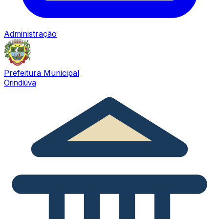
Administração
Prefeitura Municipal
Orindiúva