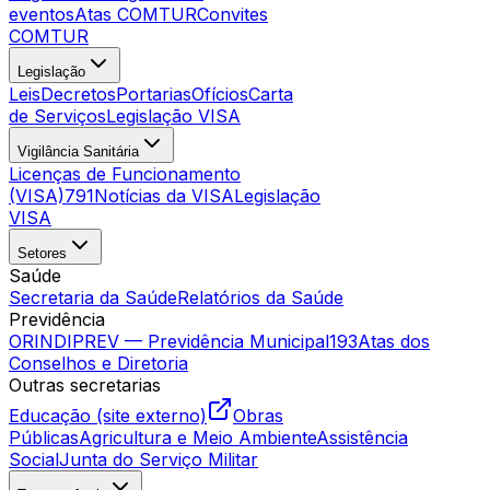
eventos
Atas COMTUR
Convites
COMTUR
Legislação
Leis
Decretos
Portarias
Ofícios
Carta
de Serviços
Legislação VISA
Vigilância Sanitária
Licenças de Funcionamento
(VISA)
791
Notícias da VISA
Legislação
VISA
Setores
Saúde
Secretaria da Saúde
Relatórios da Saúde
Previdência
ORINDIPREV — Previdência Municipal
193
Atas dos
Conselhos e Diretoria
Outras secretarias
Educação (site externo)
Obras
Públicas
Agricultura e Meio Ambiente
Assistência
Social
Junta do Serviço Militar