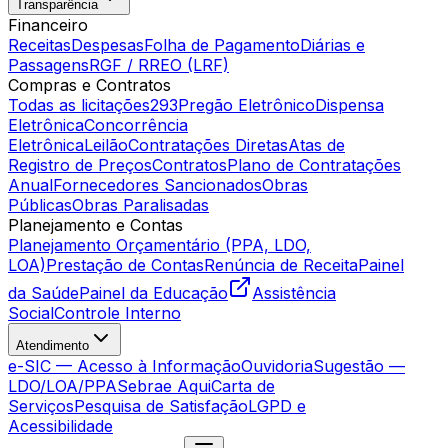
Transparência
Financeiro
Receitas
Despesas
Folha de Pagamento
Diárias e
Passagens
RGF / RREO (LRF)
Compras e Contratos
Todas as licitações
293
Pregão Eletrônico
Dispensa
Eletrônica
Concorrência
Eletrônica
Leilão
Contratações Diretas
Atas de
Registro de Preços
Contratos
Plano de Contratações
Anual
Fornecedores Sancionados
Obras
Públicas
Obras Paralisadas
Planejamento e Contas
Planejamento Orçamentário (PPA, LDO,
LOA)
Prestação de Contas
Renúncia de Receita
Painel
da Saúde
Painel da Educação
Assistência
Social
Controle Interno
Atendimento
e-SIC — Acesso à Informação
Ouvidoria
Sugestão —
LDO/LOA/PPA
Sebrae Aqui
Carta de
Serviços
Pesquisa de Satisfação
LGPD e
Acessibilidade