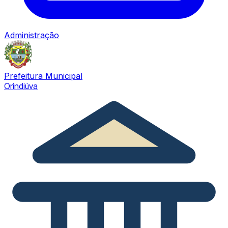
Administração
Prefeitura Municipal
Orindiúva