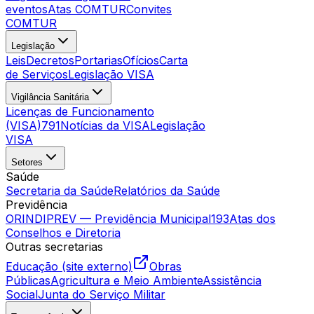
eventos
Atas COMTUR
Convites
COMTUR
Legislação
Leis
Decretos
Portarias
Ofícios
Carta
de Serviços
Legislação VISA
Vigilância Sanitária
Licenças de Funcionamento
(VISA)
791
Notícias da VISA
Legislação
VISA
Setores
Saúde
Secretaria da Saúde
Relatórios da Saúde
Previdência
ORINDIPREV — Previdência Municipal
193
Atas dos
Conselhos e Diretoria
Outras secretarias
Educação (site externo)
Obras
Públicas
Agricultura e Meio Ambiente
Assistência
Social
Junta do Serviço Militar