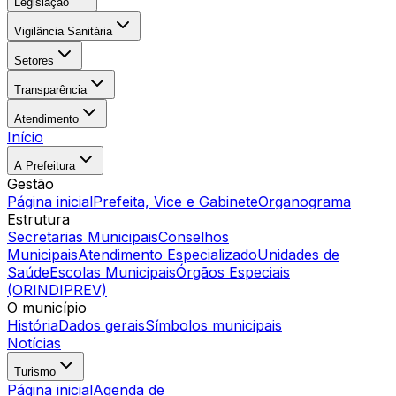
Legislação
Vigilância Sanitária
Setores
Transparência
Atendimento
Início
A Prefeitura
Gestão
Página inicial
Prefeita, Vice e Gabinete
Organograma
Estrutura
Secretarias Municipais
Conselhos
Municipais
Atendimento Especializado
Unidades de
Saúde
Escolas Municipais
Órgãos Especiais
(ORINDIPREV)
O município
História
Dados gerais
Símbolos municipais
Notícias
Turismo
Página inicial
Agenda de