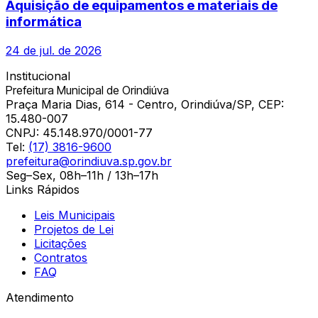
Aquisição de equipamentos e materiais de
informática
24 de jul. de 2026
Institucional
Prefeitura Municipal de Orindiúva
Praça Maria Dias, 614 - Centro, Orindiúva/SP, CEP:
15.480-007
CNPJ:
45.148.970/0001-77
Tel:
(17) 3816-9600
prefeitura@orindiuva.sp.gov.br
Seg–Sex, 08h–11h / 13h–17h
Links Rápidos
Leis Municipais
Projetos de Lei
Licitações
Contratos
FAQ
Atendimento