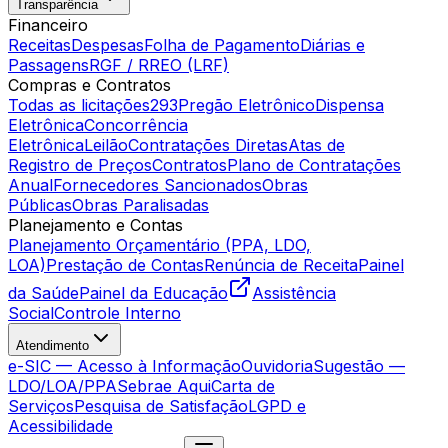
Transparência
Financeiro
Receitas
Despesas
Folha de Pagamento
Diárias e
Passagens
RGF / RREO (LRF)
Compras e Contratos
Todas as licitações
293
Pregão Eletrônico
Dispensa
Eletrônica
Concorrência
Eletrônica
Leilão
Contratações Diretas
Atas de
Registro de Preços
Contratos
Plano de Contratações
Anual
Fornecedores Sancionados
Obras
Públicas
Obras Paralisadas
Planejamento e Contas
Planejamento Orçamentário (PPA, LDO,
LOA)
Prestação de Contas
Renúncia de Receita
Painel
da Saúde
Painel da Educação
Assistência
Social
Controle Interno
Atendimento
e-SIC — Acesso à Informação
Ouvidoria
Sugestão —
LDO/LOA/PPA
Sebrae Aqui
Carta de
Serviços
Pesquisa de Satisfação
LGPD e
Acessibilidade