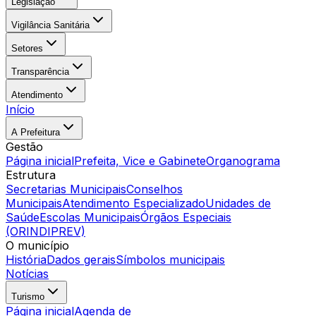
Legislação
Vigilância Sanitária
Setores
Transparência
Atendimento
Início
A Prefeitura
Gestão
Página inicial
Prefeita, Vice e Gabinete
Organograma
Estrutura
Secretarias Municipais
Conselhos
Municipais
Atendimento Especializado
Unidades de
Saúde
Escolas Municipais
Órgãos Especiais
(ORINDIPREV)
O município
História
Dados gerais
Símbolos municipais
Notícias
Turismo
Página inicial
Agenda de