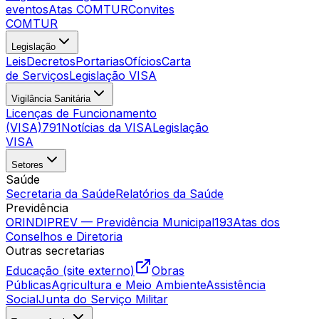
eventos
Atas COMTUR
Convites
COMTUR
Legislação
Leis
Decretos
Portarias
Ofícios
Carta
de Serviços
Legislação VISA
Vigilância Sanitária
Licenças de Funcionamento
(VISA)
791
Notícias da VISA
Legislação
VISA
Setores
Saúde
Secretaria da Saúde
Relatórios da Saúde
Previdência
ORINDIPREV — Previdência Municipal
193
Atas dos
Conselhos e Diretoria
Outras secretarias
Educação (site externo)
Obras
Públicas
Agricultura e Meio Ambiente
Assistência
Social
Junta do Serviço Militar