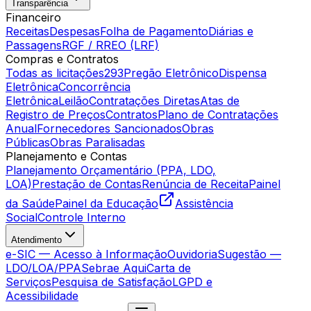
Transparência
Financeiro
Receitas
Despesas
Folha de Pagamento
Diárias e
Passagens
RGF / RREO (LRF)
Compras e Contratos
Todas as licitações
293
Pregão Eletrônico
Dispensa
Eletrônica
Concorrência
Eletrônica
Leilão
Contratações Diretas
Atas de
Registro de Preços
Contratos
Plano de Contratações
Anual
Fornecedores Sancionados
Obras
Públicas
Obras Paralisadas
Planejamento e Contas
Planejamento Orçamentário (PPA, LDO,
LOA)
Prestação de Contas
Renúncia de Receita
Painel
da Saúde
Painel da Educação
Assistência
Social
Controle Interno
Atendimento
e-SIC — Acesso à Informação
Ouvidoria
Sugestão —
LDO/LOA/PPA
Sebrae Aqui
Carta de
Serviços
Pesquisa de Satisfação
LGPD e
Acessibilidade