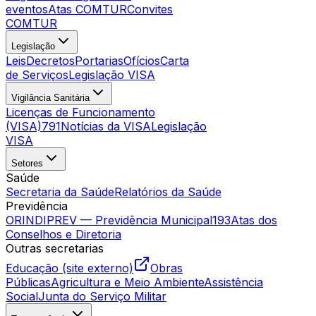
eventos
Atas COMTUR
Convites
COMTUR
Legislação
Leis
Decretos
Portarias
Ofícios
Carta
de Serviços
Legislação VISA
Vigilância Sanitária
Licenças de Funcionamento
(VISA)
791
Notícias da VISA
Legislação
VISA
Setores
Saúde
Secretaria da Saúde
Relatórios da Saúde
Previdência
ORINDIPREV — Previdência Municipal
193
Atas dos
Conselhos e Diretoria
Outras secretarias
Educação (site externo)
Obras
Públicas
Agricultura e Meio Ambiente
Assistência
Social
Junta do Serviço Militar