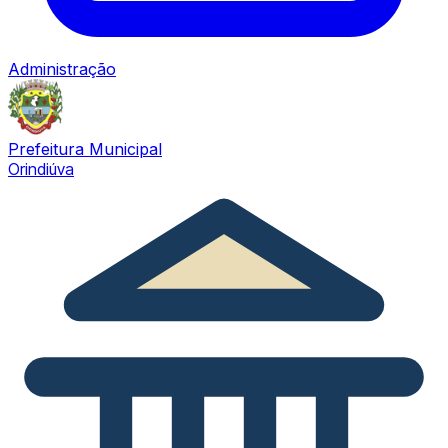
Administração
Prefeitura Municipal
Orindiúva