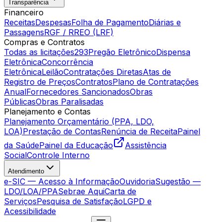
Transparência
Financeiro
Receitas
Despesas
Folha de Pagamento
Diárias e
Passagens
RGF / RREO (LRF)
Compras e Contratos
Todas as licitações
293
Pregão Eletrônico
Dispensa
Eletrônica
Concorrência
Eletrônica
Leilão
Contratações Diretas
Atas de
Registro de Preços
Contratos
Plano de Contratações
Anual
Fornecedores Sancionados
Obras
Públicas
Obras Paralisadas
Planejamento e Contas
Planejamento Orçamentário (PPA, LDO,
LOA)
Prestação de Contas
Renúncia de Receita
Painel
da Saúde
Painel da Educação
Assistência
Social
Controle Interno
Atendimento
e-SIC — Acesso à Informação
Ouvidoria
Sugestão —
LDO/LOA/PPA
Sebrae Aqui
Carta de
Serviços
Pesquisa de Satisfação
LGPD e
Acessibilidade