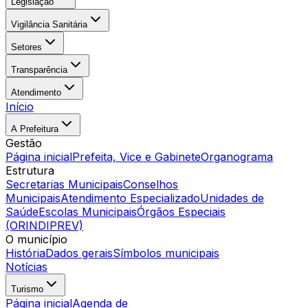
Legislação
Vigilância Sanitária
Setores
Transparência
Atendimento
Início
A Prefeitura
Gestão
Página inicial
Prefeita, Vice e Gabinete
Organograma
Estrutura
Secretarias Municipais
Conselhos
Municipais
Atendimento Especializado
Unidades de
Saúde
Escolas Municipais
Órgãos Especiais
(ORINDIPREV)
O município
História
Dados gerais
Símbolos municipais
Notícias
Turismo
Página inicial
Agenda de