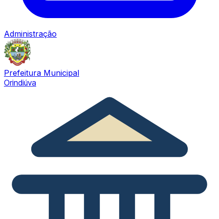
Administração
Prefeitura Municipal
Orindiúva