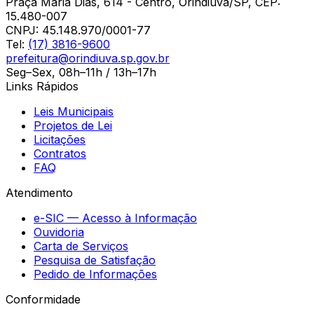
Praça Maria Dias, 614 - Centro, Orindiúva/SP, CEP:
15.480-007
CNPJ:
45.148.970/0001-77
Tel:
(17) 3816-9600
prefeitura@orindiuva.sp.gov.br
Seg–Sex, 08h–11h / 13h–17h
Links Rápidos
Leis Municipais
Projetos de Lei
Licitações
Contratos
FAQ
Atendimento
e-SIC — Acesso à Informação
Ouvidoria
Carta de Serviços
Pesquisa de Satisfação
Pedido de Informações
Conformidade