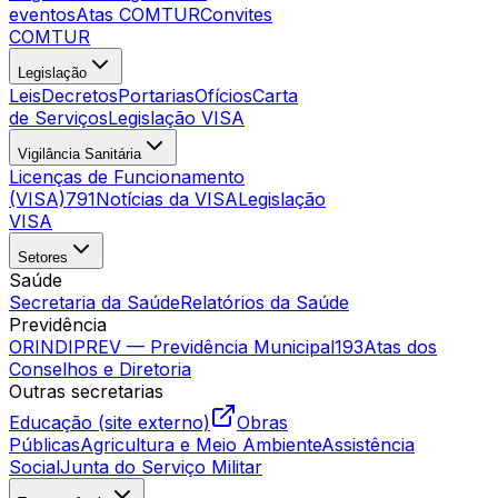
eventos
Atas COMTUR
Convites
COMTUR
Legislação
Leis
Decretos
Portarias
Ofícios
Carta
de Serviços
Legislação VISA
Vigilância Sanitária
Licenças de Funcionamento
(VISA)
791
Notícias da VISA
Legislação
VISA
Setores
Saúde
Secretaria da Saúde
Relatórios da Saúde
Previdência
ORINDIPREV — Previdência Municipal
193
Atas dos
Conselhos e Diretoria
Outras secretarias
Educação (site externo)
Obras
Públicas
Agricultura e Meio Ambiente
Assistência
Social
Junta do Serviço Militar