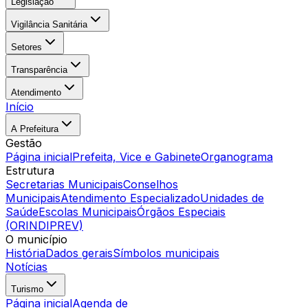
Legislação
Vigilância Sanitária
Setores
Transparência
Atendimento
Início
A Prefeitura
Gestão
Página inicial
Prefeita, Vice e Gabinete
Organograma
Estrutura
Secretarias Municipais
Conselhos
Municipais
Atendimento Especializado
Unidades de
Saúde
Escolas Municipais
Órgãos Especiais
(ORINDIPREV)
O município
História
Dados gerais
Símbolos municipais
Notícias
Turismo
Página inicial
Agenda de