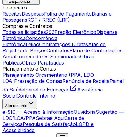
Transparência
Financeiro
Receitas
Despesas
Folha de Pagamento
Diárias e
Passagens
RGF / RREO (LRF)
Compras e Contratos
Todas as licitações
293
Pregão Eletrônico
Dispensa
Eletrônica
Concorrência
Eletrônica
Leilão
Contratações Diretas
Atas de
Registro de Preços
Contratos
Plano de Contratações
Anual
Fornecedores Sancionados
Obras
Públicas
Obras Paralisadas
Planejamento e Contas
Planejamento Orçamentário (PPA, LDO,
LOA)
Prestação de Contas
Renúncia de Receita
Painel
da Saúde
Painel da Educação
Assistência
Social
Controle Interno
Atendimento
e-SIC — Acesso à Informação
Ouvidoria
Sugestão —
LDO/LOA/PPA
Sebrae Aqui
Carta de
Serviços
Pesquisa de Satisfação
LGPD e
Acessibilidade