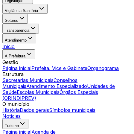
Legislação
Vigilância Sanitária
Setores
Transparência
Atendimento
Início
A Prefeitura
Gestão
Página inicial
Prefeita, Vice e Gabinete
Organograma
Estrutura
Secretarias Municipais
Conselhos
Municipais
Atendimento Especializado
Unidades de
Saúde
Escolas Municipais
Órgãos Especiais
(ORINDIPREV)
O município
História
Dados gerais
Símbolos municipais
Notícias
Turismo
Página inicial
Agenda de