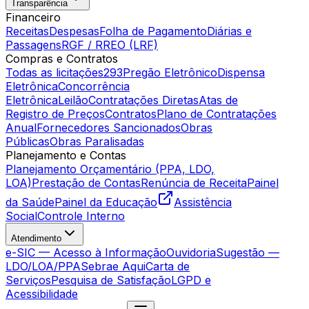
Transparência
Financeiro
Receitas
Despesas
Folha de Pagamento
Diárias e
Passagens
RGF / RREO (LRF)
Compras e Contratos
Todas as licitações
293
Pregão Eletrônico
Dispensa
Eletrônica
Concorrência
Eletrônica
Leilão
Contratações Diretas
Atas de
Registro de Preços
Contratos
Plano de Contratações
Anual
Fornecedores Sancionados
Obras
Públicas
Obras Paralisadas
Planejamento e Contas
Planejamento Orçamentário (PPA, LDO,
LOA)
Prestação de Contas
Renúncia de Receita
Painel
da Saúde
Painel da Educação
Assistência
Social
Controle Interno
Atendimento
e-SIC — Acesso à Informação
Ouvidoria
Sugestão —
LDO/LOA/PPA
Sebrae Aqui
Carta de
Serviços
Pesquisa de Satisfação
LGPD e
Acessibilidade