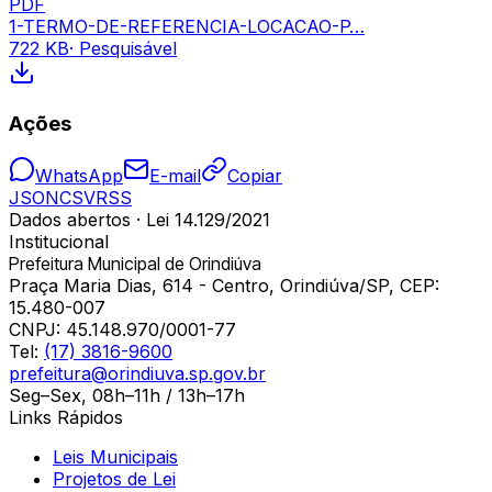
PDF
1-TERMO-DE-REFERENCIA-LOCACAO-P…
722 KB
· Pesquisável
Ações
WhatsApp
E-mail
Copiar
JSON
CSV
RSS
Dados abertos · Lei 14.129/2021
Institucional
Prefeitura Municipal de Orindiúva
Praça Maria Dias, 614 - Centro, Orindiúva/SP, CEP:
15.480-007
CNPJ:
45.148.970/0001-77
Tel:
(17) 3816-9600
prefeitura@orindiuva.sp.gov.br
Seg–Sex, 08h–11h / 13h–17h
Links Rápidos
Leis Municipais
Projetos de Lei