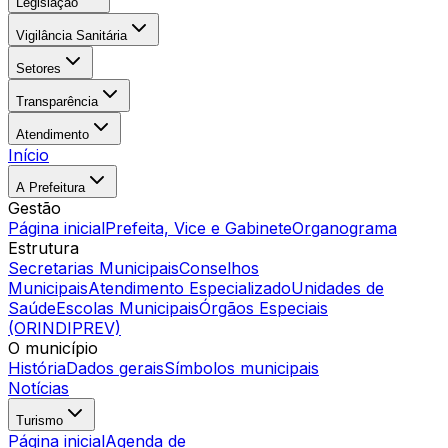
Legislação
Vigilância Sanitária
Setores
Transparência
Atendimento
Início
A Prefeitura
Gestão
Página inicial
Prefeita, Vice e Gabinete
Organograma
Estrutura
Secretarias Municipais
Conselhos
Municipais
Atendimento Especializado
Unidades de
Saúde
Escolas Municipais
Órgãos Especiais
(ORINDIPREV)
O município
História
Dados gerais
Símbolos municipais
Notícias
Turismo
Página inicial
Agenda de