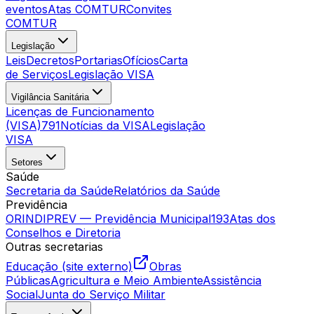
eventos
Atas COMTUR
Convites
COMTUR
Legislação
Leis
Decretos
Portarias
Ofícios
Carta
de Serviços
Legislação VISA
Vigilância Sanitária
Licenças de Funcionamento
(VISA)
791
Notícias da VISA
Legislação
VISA
Setores
Saúde
Secretaria da Saúde
Relatórios da Saúde
Previdência
ORINDIPREV — Previdência Municipal
193
Atas dos
Conselhos e Diretoria
Outras secretarias
Educação (site externo)
Obras
Públicas
Agricultura e Meio Ambiente
Assistência
Social
Junta do Serviço Militar