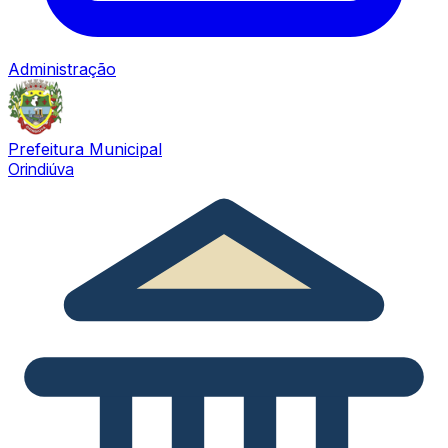
Administração
Prefeitura Municipal
Orindiúva