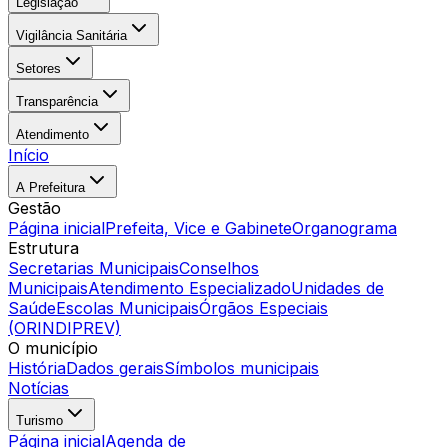
Legislação
Vigilância Sanitária
Setores
Transparência
Atendimento
Início
A Prefeitura
Gestão
Página inicial
Prefeita, Vice e Gabinete
Organograma
Estrutura
Secretarias Municipais
Conselhos
Municipais
Atendimento Especializado
Unidades de
Saúde
Escolas Municipais
Órgãos Especiais
(ORINDIPREV)
O município
História
Dados gerais
Símbolos municipais
Notícias
Turismo
Página inicial
Agenda de