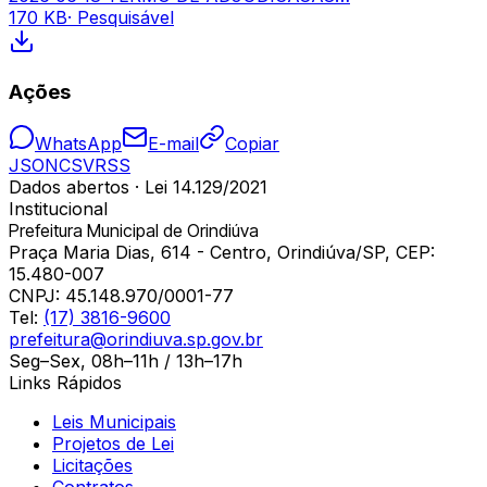
170 KB
· Pesquisável
Ações
WhatsApp
E-mail
Copiar
JSON
CSV
RSS
Dados abertos · Lei 14.129/2021
Institucional
Prefeitura Municipal de Orindiúva
Praça Maria Dias, 614 - Centro, Orindiúva/SP, CEP:
15.480-007
CNPJ:
45.148.970/0001-77
Tel:
(17) 3816-9600
prefeitura@orindiuva.sp.gov.br
Seg–Sex, 08h–11h / 13h–17h
Links Rápidos
Leis Municipais
Projetos de Lei
Licitações