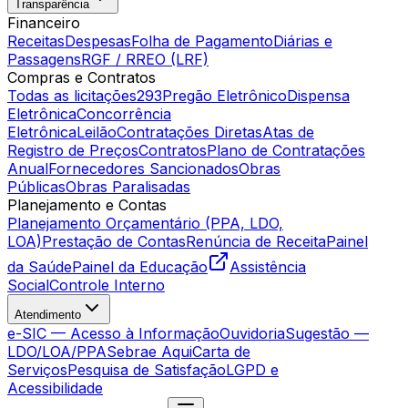
Transparência
Financeiro
Receitas
Despesas
Folha de Pagamento
Diárias e
Passagens
RGF / RREO (LRF)
Compras e Contratos
Todas as licitações
293
Pregão Eletrônico
Dispensa
Eletrônica
Concorrência
Eletrônica
Leilão
Contratações Diretas
Atas de
Registro de Preços
Contratos
Plano de Contratações
Anual
Fornecedores Sancionados
Obras
Públicas
Obras Paralisadas
Planejamento e Contas
Planejamento Orçamentário (PPA, LDO,
LOA)
Prestação de Contas
Renúncia de Receita
Painel
da Saúde
Painel da Educação
Assistência
Social
Controle Interno
Atendimento
e-SIC — Acesso à Informação
Ouvidoria
Sugestão —
LDO/LOA/PPA
Sebrae Aqui
Carta de
Serviços
Pesquisa de Satisfação
LGPD e
Acessibilidade