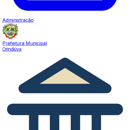
Administração
Prefeitura Municipal
Orindiúva