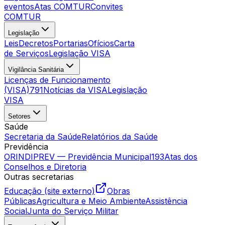
eventos
Atas COMTUR
Convites
COMTUR
Legislação
Leis
Decretos
Portarias
Ofícios
Carta
de Serviços
Legislação VISA
Vigilância Sanitária
Licenças de Funcionamento
(VISA)
791
Notícias da VISA
Legislação
VISA
Setores
Saúde
Secretaria da Saúde
Relatórios da Saúde
Previdência
ORINDIPREV — Previdência Municipal
193
Atas dos
Conselhos e Diretoria
Outras secretarias
Educação (site externo)
Obras
Públicas
Agricultura e Meio Ambiente
Assistência
Social
Junta do Serviço Militar