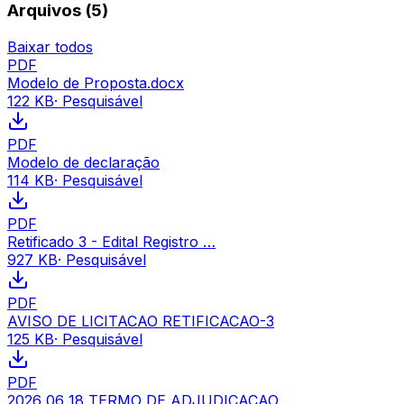
Arquivos (
5
)
Baixar todos
PDF
Modelo de Proposta.docx
122 KB
· Pesquisável
PDF
Modelo de declaração
114 KB
· Pesquisável
PDF
Retificado 3 - Edital Registro …
927 KB
· Pesquisável
PDF
AVISO DE LICITACAO RETIFICACAO-3
125 KB
· Pesquisável
PDF
2026 06 18 TERMO DE ADJUDICACAO…