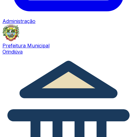
Administração
Prefeitura Municipal
Orindiúva