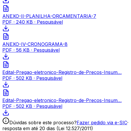
ANEXO-II-PLANILHA-ORCAMENTARIA-7
PDF
·
240 KB
· Pesquisável
ANEXO-IV-CRONOGRAMA-8
PDF
·
56 KB
· Pesquisável
Edital-Pregao-eletronico-Registro-de-Precos-Insum…
PDF
·
502 KB
· Pesquisável
Edital-Pregao-eletronico-Registro-de-Precos-Insum…
PDF
·
502 KB
· Pesquisável
Dúvidas sobre este processo?
Fazer pedido via e-SIC
·
resposta em até 20 dias (Lei 12.527/2011)