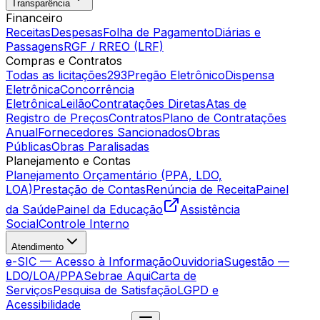
Transparência
Financeiro
Receitas
Despesas
Folha de Pagamento
Diárias e
Passagens
RGF / RREO (LRF)
Compras e Contratos
Todas as licitações
293
Pregão Eletrônico
Dispensa
Eletrônica
Concorrência
Eletrônica
Leilão
Contratações Diretas
Atas de
Registro de Preços
Contratos
Plano de Contratações
Anual
Fornecedores Sancionados
Obras
Públicas
Obras Paralisadas
Planejamento e Contas
Planejamento Orçamentário (PPA, LDO,
LOA)
Prestação de Contas
Renúncia de Receita
Painel
da Saúde
Painel da Educação
Assistência
Social
Controle Interno
Atendimento
e-SIC — Acesso à Informação
Ouvidoria
Sugestão —
LDO/LOA/PPA
Sebrae Aqui
Carta de
Serviços
Pesquisa de Satisfação
LGPD e
Acessibilidade