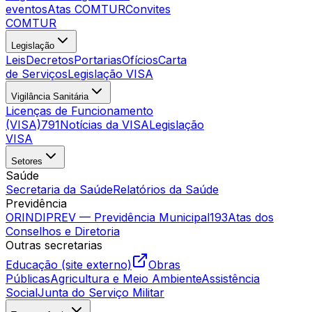
eventos
Atas COMTUR
Convites
COMTUR
Legislação
Leis
Decretos
Portarias
Ofícios
Carta
de Serviços
Legislação VISA
Vigilância Sanitária
Licenças de Funcionamento
(VISA)
791
Notícias da VISA
Legislação
VISA
Setores
Saúde
Secretaria da Saúde
Relatórios da Saúde
Previdência
ORINDIPREV — Previdência Municipal
193
Atas dos
Conselhos e Diretoria
Outras secretarias
Educação (site externo)
Obras
Públicas
Agricultura e Meio Ambiente
Assistência
Social
Junta do Serviço Militar