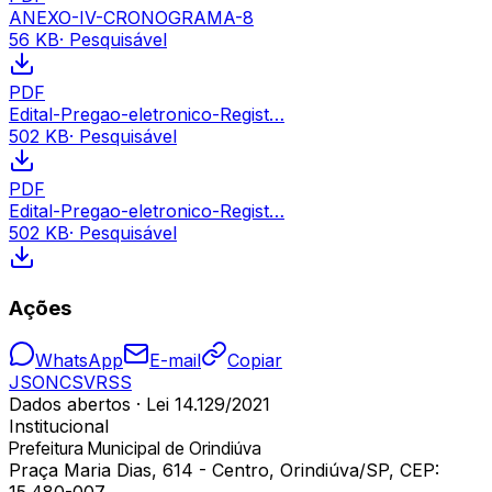
ANEXO-IV-CRONOGRAMA-8
56 KB
· Pesquisável
PDF
Edital-Pregao-eletronico-Regist…
502 KB
· Pesquisável
PDF
Edital-Pregao-eletronico-Regist…
502 KB
· Pesquisável
Ações
WhatsApp
E-mail
Copiar
JSON
CSV
RSS
Dados abertos · Lei 14.129/2021
Institucional
Prefeitura Municipal de Orindiúva
Praça Maria Dias, 614 - Centro, Orindiúva/SP, CEP: