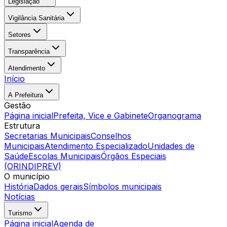
Legislação
Vigilância Sanitária
Setores
Transparência
Atendimento
Início
A Prefeitura
Gestão
Página inicial
Prefeita, Vice e Gabinete
Organograma
Estrutura
Secretarias Municipais
Conselhos
Municipais
Atendimento Especializado
Unidades de
Saúde
Escolas Municipais
Órgãos Especiais
(ORINDIPREV)
O município
História
Dados gerais
Símbolos municipais
Notícias
Turismo
Página inicial
Agenda de