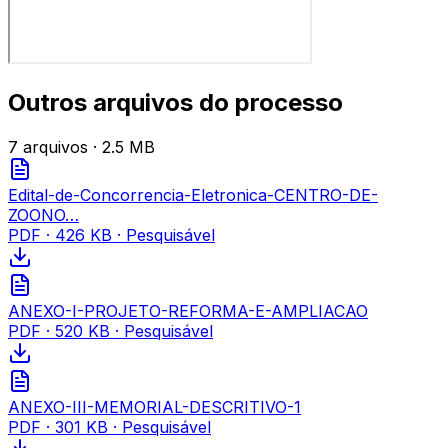
Outros arquivos do processo
7
arquivo
s
· 2.5 MB
Edital-de-Concorrencia-Eletronica-CENTRO-DE-
ZOONO…
PDF
·
426 KB
· Pesquisável
ANEXO-I-PROJETO-REFORMA-E-AMPLIACAO
PDF
·
520 KB
· Pesquisável
ANEXO-III-MEMORIAL-DESCRITIVO-1
PDF
·
301 KB
· Pesquisável