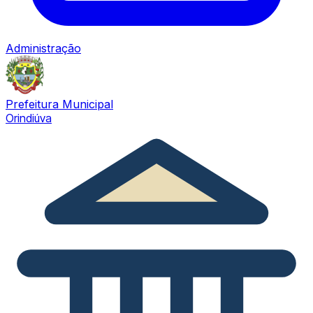
Administração
Prefeitura Municipal
Orindiúva