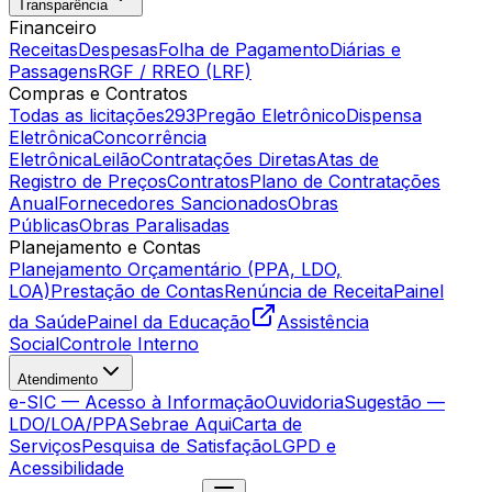
Transparência
Financeiro
Receitas
Despesas
Folha de Pagamento
Diárias e
Passagens
RGF / RREO (LRF)
Compras e Contratos
Todas as licitações
293
Pregão Eletrônico
Dispensa
Eletrônica
Concorrência
Eletrônica
Leilão
Contratações Diretas
Atas de
Registro de Preços
Contratos
Plano de Contratações
Anual
Fornecedores Sancionados
Obras
Públicas
Obras Paralisadas
Planejamento e Contas
Planejamento Orçamentário (PPA, LDO,
LOA)
Prestação de Contas
Renúncia de Receita
Painel
da Saúde
Painel da Educação
Assistência
Social
Controle Interno
Atendimento
e-SIC — Acesso à Informação
Ouvidoria
Sugestão —
LDO/LOA/PPA
Sebrae Aqui
Carta de
Serviços
Pesquisa de Satisfação
LGPD e
Acessibilidade