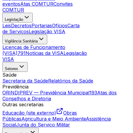
eventos
Atas COMTUR
Convites
COMTUR
Legislação
Leis
Decretos
Portarias
Ofícios
Carta
de Serviços
Legislação VISA
Vigilância Sanitária
Licenças de Funcionamento
(VISA)
791
Notícias da VISA
Legislação
VISA
Setores
Saúde
Secretaria da Saúde
Relatórios da Saúde
Previdência
ORINDIPREV — Previdência Municipal
193
Atas dos
Conselhos e Diretoria
Outras secretarias
Educação (site externo)
Obras
Públicas
Agricultura e Meio Ambiente
Assistência
Social
Junta do Serviço Militar