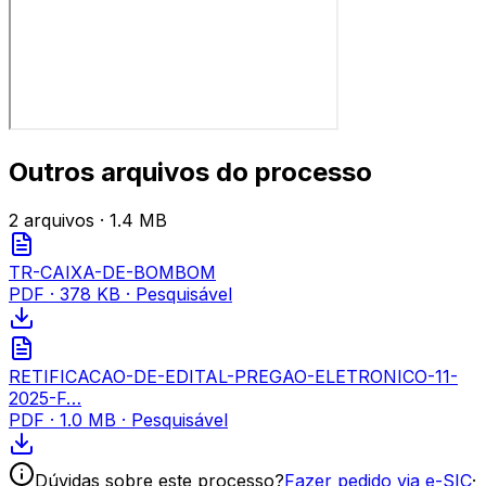
Outros arquivos do processo
2
arquivo
s
· 1.4 MB
TR-CAIXA-DE-BOMBOM
PDF
·
378 KB
· Pesquisável
RETIFICACAO-DE-EDITAL-PREGAO-ELETRONICO-11-
2025-F…
PDF
·
1.0 MB
· Pesquisável
Dúvidas sobre este processo?
Fazer pedido via e-SIC
·