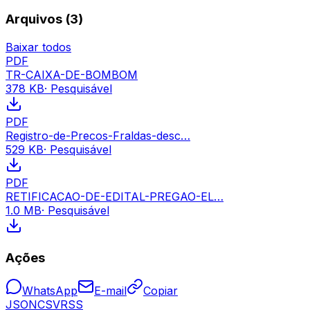
Arquivos (
3
)
Baixar todos
PDF
TR-CAIXA-DE-BOMBOM
378 KB
· Pesquisável
PDF
Registro-de-Precos-Fraldas-desc…
529 KB
· Pesquisável
PDF
RETIFICACAO-DE-EDITAL-PREGAO-EL…
1.0 MB
· Pesquisável
Ações
WhatsApp
E-mail
Copiar
JSON
CSV
RSS