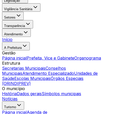
Legislação
Vigilância Sanitária
Setores
Transparência
Atendimento
Início
A Prefeitura
Gestão
Página inicial
Prefeita, Vice e Gabinete
Organograma
Estrutura
Secretarias Municipais
Conselhos
Municipais
Atendimento Especializado
Unidades de
Saúde
Escolas Municipais
Órgãos Especiais
(ORINDIPREV)
O município
História
Dados gerais
Símbolos municipais
Notícias
Turismo
Página inicial
Agenda de