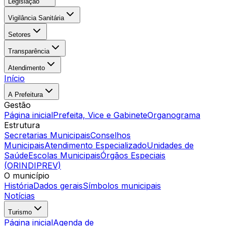
Legislação
Vigilância Sanitária
Setores
Transparência
Atendimento
Início
A Prefeitura
Gestão
Página inicial
Prefeita, Vice e Gabinete
Organograma
Estrutura
Secretarias Municipais
Conselhos
Municipais
Atendimento Especializado
Unidades de
Saúde
Escolas Municipais
Órgãos Especiais
(ORINDIPREV)
O município
História
Dados gerais
Símbolos municipais
Notícias
Turismo
Página inicial
Agenda de