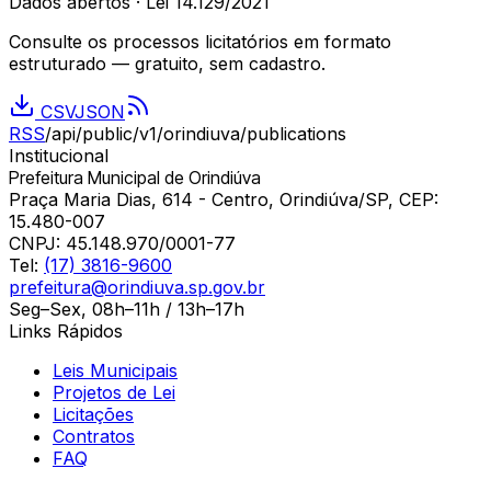
Dados abertos · Lei 14.129/2021
Consulte os processos licitatórios em formato
estruturado — gratuito, sem cadastro.
CSV
JSON
RSS
/api/public/v1/
orindiuva
/publications
Institucional
Prefeitura Municipal de Orindiúva
Praça Maria Dias, 614 - Centro, Orindiúva/SP, CEP:
15.480-007
CNPJ:
45.148.970/0001-77
Tel:
(17) 3816-9600
prefeitura@orindiuva.sp.gov.br
Seg–Sex, 08h–11h / 13h–17h
Links Rápidos
Leis Municipais
Projetos de Lei
Licitações
Contratos
FAQ