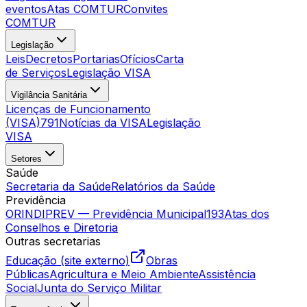
eventos
Atas COMTUR
Convites
COMTUR
Legislação
Leis
Decretos
Portarias
Ofícios
Carta
de Serviços
Legislação VISA
Vigilância Sanitária
Licenças de Funcionamento
(VISA)
791
Notícias da VISA
Legislação
VISA
Setores
Saúde
Secretaria da Saúde
Relatórios da Saúde
Previdência
ORINDIPREV — Previdência Municipal
193
Atas dos
Conselhos e Diretoria
Outras secretarias
Educação (site externo)
Obras
Públicas
Agricultura e Meio Ambiente
Assistência
Social
Junta do Serviço Militar