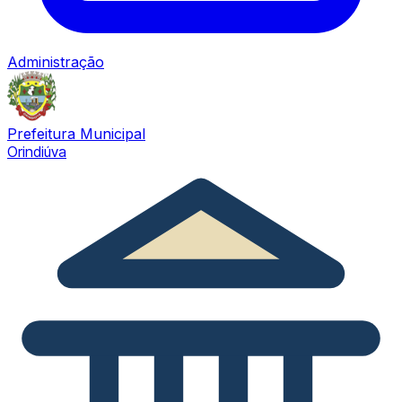
Administração
Prefeitura Municipal
Orindiúva