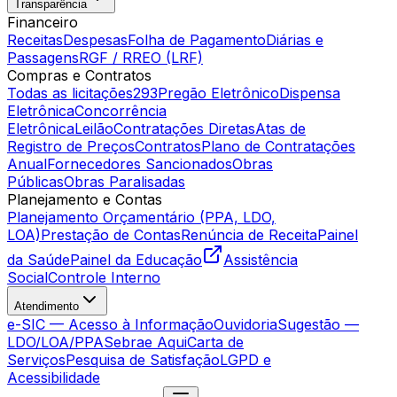
Transparência
Financeiro
Receitas
Despesas
Folha de Pagamento
Diárias e
Passagens
RGF / RREO (LRF)
Compras e Contratos
Todas as licitações
293
Pregão Eletrônico
Dispensa
Eletrônica
Concorrência
Eletrônica
Leilão
Contratações Diretas
Atas de
Registro de Preços
Contratos
Plano de Contratações
Anual
Fornecedores Sancionados
Obras
Públicas
Obras Paralisadas
Planejamento e Contas
Planejamento Orçamentário (PPA, LDO,
LOA)
Prestação de Contas
Renúncia de Receita
Painel
da Saúde
Painel da Educação
Assistência
Social
Controle Interno
Atendimento
e-SIC — Acesso à Informação
Ouvidoria
Sugestão —
LDO/LOA/PPA
Sebrae Aqui
Carta de
Serviços
Pesquisa de Satisfação
LGPD e
Acessibilidade