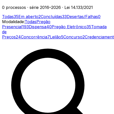
0
processos
· série
2016–2026
· Lei 14.133/2021
Todas
35
Em aberto
2
Concluídas
33
Desertas/Falhas
0
Modalidade:
Todas
Pregão
Presencial
193
Dispensa
40
Pregão Eletrônico
35
Tomada
de
Preços
24
Concorrência
7
Leilão
5
Concurso
2
Credenciamen