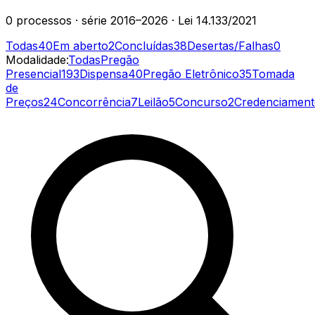
0
processos
· série
2016–2026
· Lei 14.133/2021
Todas
40
Em aberto
2
Concluídas
38
Desertas/Falhas
0
Modalidade:
Todas
Pregão
Presencial
193
Dispensa
40
Pregão Eletrônico
35
Tomada
de
Preços
24
Concorrência
7
Leilão
5
Concurso
2
Credenciamen