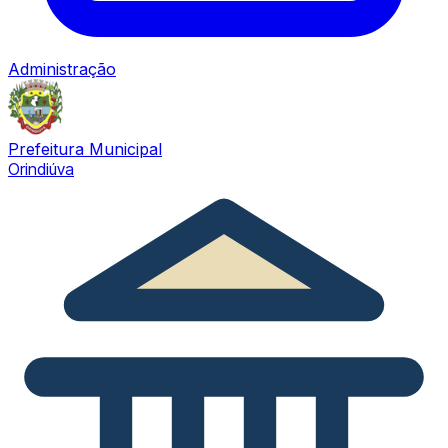
Administração
Prefeitura Municipal
Orindiúva