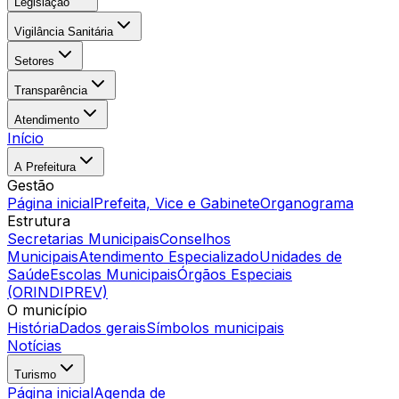
Legislação
Vigilância Sanitária
Setores
Transparência
Atendimento
Início
A Prefeitura
Gestão
Página inicial
Prefeita, Vice e Gabinete
Organograma
Estrutura
Secretarias Municipais
Conselhos
Municipais
Atendimento Especializado
Unidades de
Saúde
Escolas Municipais
Órgãos Especiais
(ORINDIPREV)
O município
História
Dados gerais
Símbolos municipais
Notícias
Turismo
Página inicial
Agenda de