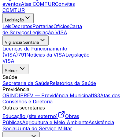
eventos
Atas COMTUR
Convites
COMTUR
Legislação
Leis
Decretos
Portarias
Ofícios
Carta
de Serviços
Legislação VISA
Vigilância Sanitária
Licenças de Funcionamento
(VISA)
791
Notícias da VISA
Legislação
VISA
Setores
Saúde
Secretaria da Saúde
Relatórios da Saúde
Previdência
ORINDIPREV — Previdência Municipal
193
Atas dos
Conselhos e Diretoria
Outras secretarias
Educação (site externo)
Obras
Públicas
Agricultura e Meio Ambiente
Assistência
Social
Junta do Serviço Militar