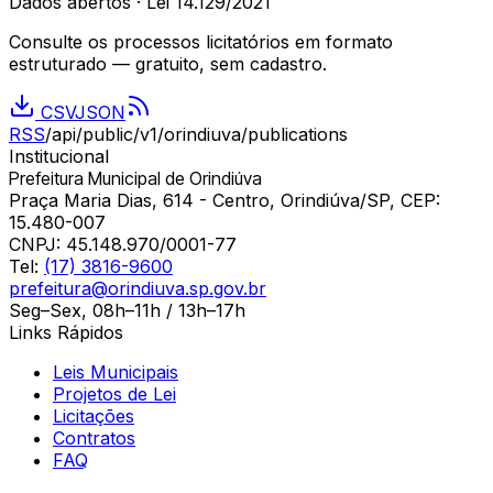
Dados abertos · Lei 14.129/2021
Consulte os processos licitatórios em formato
estruturado — gratuito, sem cadastro.
CSV
JSON
RSS
/api/public/v1/
orindiuva
/publications
Institucional
Prefeitura Municipal de Orindiúva
Praça Maria Dias, 614 - Centro, Orindiúva/SP, CEP:
15.480-007
CNPJ:
45.148.970/0001-77
Tel:
(17) 3816-9600
prefeitura@orindiuva.sp.gov.br
Seg–Sex, 08h–11h / 13h–17h
Links Rápidos
Leis Municipais
Projetos de Lei
Licitações
Contratos
FAQ