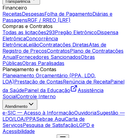
Transparência
Financeiro
Receitas
Despesas
Folha de Pagamento
Diárias e
Passagens
RGF / RREO (LRF)
Compras e Contratos
Todas as licitações
293
Pregão Eletrônico
Dispensa
Eletrônica
Concorrência
Eletrônica
Leilão
Contratações Diretas
Atas de
Registro de Preços
Contratos
Plano de Contratações
Anual
Fornecedores Sancionados
Obras
Públicas
Obras Paralisadas
Planejamento e Contas
Planejamento Orçamentário (PPA, LDO,
LOA)
Prestação de Contas
Renúncia de Receita
Painel
da Saúde
Painel da Educação
Assistência
Social
Controle Interno
Atendimento
e-SIC — Acesso à Informação
Ouvidoria
Sugestão —
LDO/LOA/PPA
Sebrae Aqui
Carta de
Serviços
Pesquisa de Satisfação
LGPD e
Acessibilidade