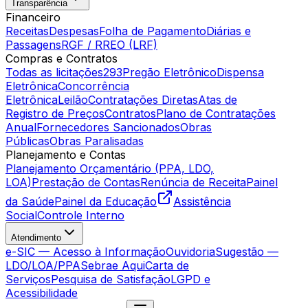
Transparência
Financeiro
Receitas
Despesas
Folha de Pagamento
Diárias e
Passagens
RGF / RREO (LRF)
Compras e Contratos
Todas as licitações
293
Pregão Eletrônico
Dispensa
Eletrônica
Concorrência
Eletrônica
Leilão
Contratações Diretas
Atas de
Registro de Preços
Contratos
Plano de Contratações
Anual
Fornecedores Sancionados
Obras
Públicas
Obras Paralisadas
Planejamento e Contas
Planejamento Orçamentário (PPA, LDO,
LOA)
Prestação de Contas
Renúncia de Receita
Painel
da Saúde
Painel da Educação
Assistência
Social
Controle Interno
Atendimento
e-SIC — Acesso à Informação
Ouvidoria
Sugestão —
LDO/LOA/PPA
Sebrae Aqui
Carta de
Serviços
Pesquisa de Satisfação
LGPD e
Acessibilidade