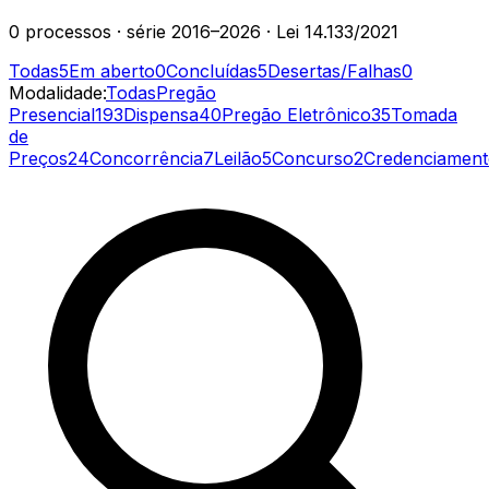
0
processos
· série
2016–2026
· Lei 14.133/2021
Todas
5
Em aberto
0
Concluídas
5
Desertas/Falhas
0
Modalidade:
Todas
Pregão
Presencial
193
Dispensa
40
Pregão Eletrônico
35
Tomada
de
Preços
24
Concorrência
7
Leilão
5
Concurso
2
Credenciamen