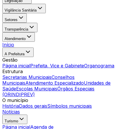
Legislação
Vigilância Sanitária
Setores
Transparência
Atendimento
Início
A Prefeitura
Gestão
Página inicial
Prefeita, Vice e Gabinete
Organograma
Estrutura
Secretarias Municipais
Conselhos
Municipais
Atendimento Especializado
Unidades de
Saúde
Escolas Municipais
Órgãos Especiais
(ORINDIPREV)
O município
História
Dados gerais
Símbolos municipais
Notícias
Turismo
Página inicial
Agenda de