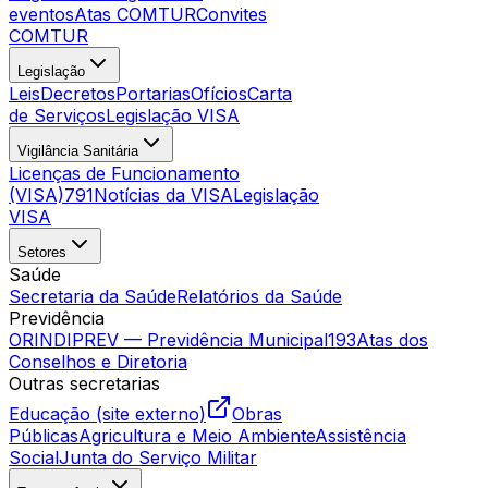
eventos
Atas COMTUR
Convites
COMTUR
Legislação
Leis
Decretos
Portarias
Ofícios
Carta
de Serviços
Legislação VISA
Vigilância Sanitária
Licenças de Funcionamento
(VISA)
791
Notícias da VISA
Legislação
VISA
Setores
Saúde
Secretaria da Saúde
Relatórios da Saúde
Previdência
ORINDIPREV — Previdência Municipal
193
Atas dos
Conselhos e Diretoria
Outras secretarias
Educação (site externo)
Obras
Públicas
Agricultura e Meio Ambiente
Assistência
Social
Junta do Serviço Militar