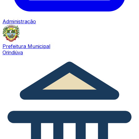
Administração
Prefeitura Municipal
Orindiúva