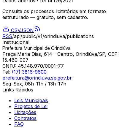
Dados abertos · Lei 14.129/2021
Consulte os processos licitatórios em formato
estruturado — gratuito, sem cadastro.
CSV
JSON
RSS
/api/public/v1/
orindiuva
/publications
Institucional
Prefeitura Municipal de Orindiúva
Praça Maria Dias, 614 - Centro, Orindiúva/SP, CEP:
15.480-007
CNPJ:
45.148.970/0001-77
Tel:
(17) 3816-9600
prefeitura@orindiuva.sp.gov.br
Seg–Sex, 08h–11h / 13h–17h
Links Rápidos
Leis Municipais
Projetos de Lei
Licitações
Contratos
FAQ