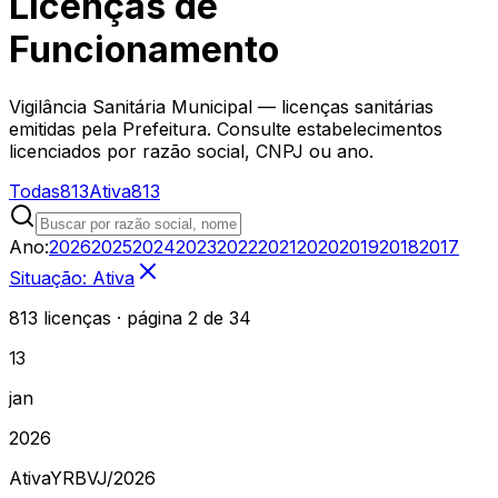
Licenças de
Funcionamento
Vigilância Sanitária Municipal — licenças sanitárias
emitidas pela Prefeitura. Consulte estabelecimentos
licenciados por razão social, CNPJ ou ano.
Todas
813
Ativa
813
Ano:
2026
2025
2024
2023
2022
2021
2020
2019
2018
2017
Situação: Ativa
813 licenças
· página 2 de 34
13
jan
2026
Ativa
YRBVJ
/
2026