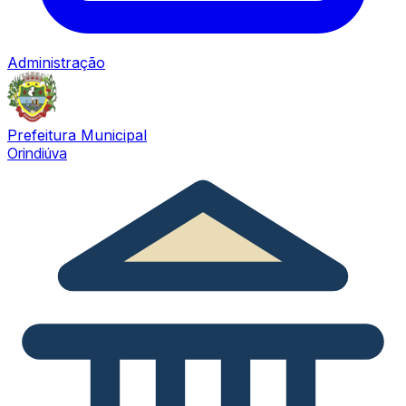
Administração
Prefeitura Municipal
Orindiúva