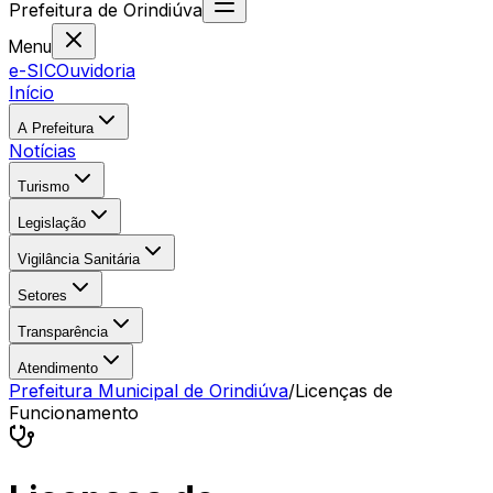
Prefeitura
de
Orindiúva
Menu
e-SIC
Ouvidoria
Início
A Prefeitura
Notícias
Turismo
Legislação
Vigilância Sanitária
Setores
Transparência
Atendimento
Prefeitura Municipal de Orindiúva
/
Licenças de
Funcionamento