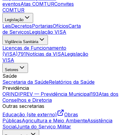
eventos
Atas COMTUR
Convites
COMTUR
Legislação
Leis
Decretos
Portarias
Ofícios
Carta
de Serviços
Legislação VISA
Vigilância Sanitária
Licenças de Funcionamento
(VISA)
791
Notícias da VISA
Legislação
VISA
Setores
Saúde
Secretaria da Saúde
Relatórios da Saúde
Previdência
ORINDIPREV — Previdência Municipal
193
Atas dos
Conselhos e Diretoria
Outras secretarias
Educação (site externo)
Obras
Públicas
Agricultura e Meio Ambiente
Assistência
Social
Junta do Serviço Militar