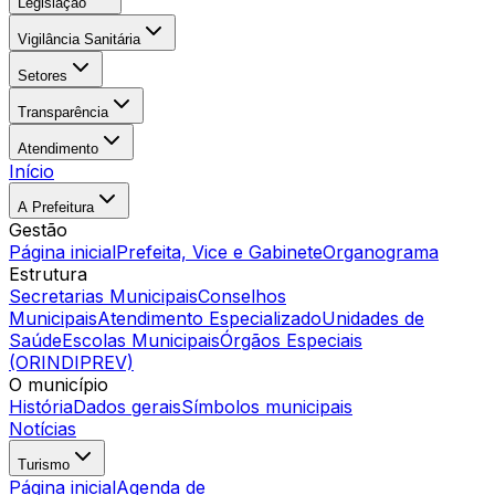
Legislação
Vigilância Sanitária
Setores
Transparência
Atendimento
Início
A Prefeitura
Gestão
Página inicial
Prefeita, Vice e Gabinete
Organograma
Estrutura
Secretarias Municipais
Conselhos
Municipais
Atendimento Especializado
Unidades de
Saúde
Escolas Municipais
Órgãos Especiais
(ORINDIPREV)
O município
História
Dados gerais
Símbolos municipais
Notícias
Turismo
Página inicial
Agenda de