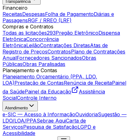
Transparência
Financeiro
Receitas
Despesas
Folha de Pagamento
Diárias e
Passagens
RGF / RREO (LRF)
Compras e Contratos
Todas as licitações
293
Pregão Eletrônico
Dispensa
Eletrônica
Concorrência
Eletrônica
Leilão
Contratações Diretas
Atas de
Registro de Preços
Contratos
Plano de Contratações
Anual
Fornecedores Sancionados
Obras
Públicas
Obras Paralisadas
Planejamento e Contas
Planejamento Orçamentário (PPA, LDO,
LOA)
Prestação de Contas
Renúncia de Receita
Painel
da Saúde
Painel da Educação
Assistência
Social
Controle Interno
Atendimento
e-SIC — Acesso à Informação
Ouvidoria
Sugestão —
LDO/LOA/PPA
Sebrae Aqui
Carta de
Serviços
Pesquisa de Satisfação
LGPD e
Acessibilidade