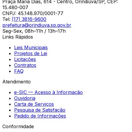
Praça Maria Dias, 614 - Centro, Orindiúva/SP, CEP:
15.480-007
CNPJ:
45.148.970/0001-77
Tel:
(17) 3816-9600
prefeitura@orindiuva.sp.gov.br
Seg–Sex, 08h–11h / 13h–17h
Links Rápidos
Leis Municipais
Projetos de Lei
Licitações
Contratos
FAQ
Atendimento
e-SIC — Acesso à Informação
Ouvidoria
Carta de Serviços
Pesquisa de Satisfação
Pedido de Informações
Conformidade