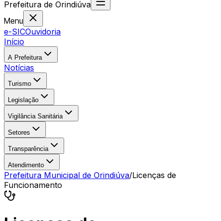
Prefeitura
de
Orindiúva
Menu
e-SIC
Ouvidoria
Início
A Prefeitura
Notícias
Turismo
Legislação
Vigilância Sanitária
Setores
Transparência
Atendimento
Prefeitura Municipal de Orindiúva
/
Licenças de
Funcionamento