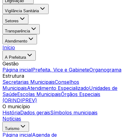
Legislação
Vigilância Sanitária
Setores
Transparência
Atendimento
Início
A Prefeitura
Gestão
Página inicial
Prefeita, Vice e Gabinete
Organograma
Estrutura
Secretarias Municipais
Conselhos
Municipais
Atendimento Especializado
Unidades de
Saúde
Escolas Municipais
Órgãos Especiais
(ORINDIPREV)
O município
História
Dados gerais
Símbolos municipais
Notícias
Turismo
Página inicial
Agenda de