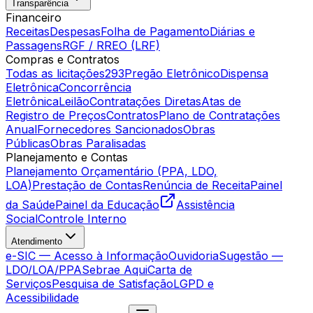
Transparência
Financeiro
Receitas
Despesas
Folha de Pagamento
Diárias e
Passagens
RGF / RREO (LRF)
Compras e Contratos
Todas as licitações
293
Pregão Eletrônico
Dispensa
Eletrônica
Concorrência
Eletrônica
Leilão
Contratações Diretas
Atas de
Registro de Preços
Contratos
Plano de Contratações
Anual
Fornecedores Sancionados
Obras
Públicas
Obras Paralisadas
Planejamento e Contas
Planejamento Orçamentário (PPA, LDO,
LOA)
Prestação de Contas
Renúncia de Receita
Painel
da Saúde
Painel da Educação
Assistência
Social
Controle Interno
Atendimento
e-SIC — Acesso à Informação
Ouvidoria
Sugestão —
LDO/LOA/PPA
Sebrae Aqui
Carta de
Serviços
Pesquisa de Satisfação
LGPD e
Acessibilidade