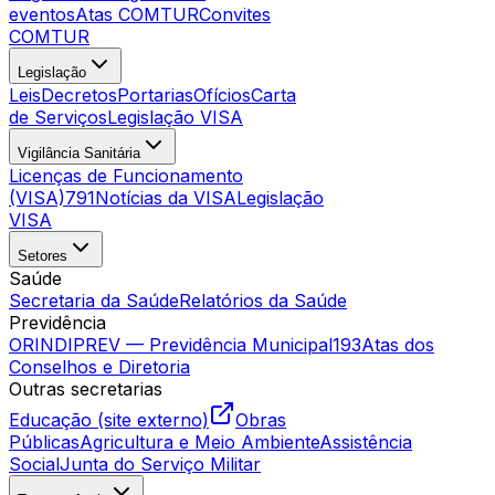
eventos
Atas COMTUR
Convites
COMTUR
Legislação
Leis
Decretos
Portarias
Ofícios
Carta
de Serviços
Legislação VISA
Vigilância Sanitária
Licenças de Funcionamento
(VISA)
791
Notícias da VISA
Legislação
VISA
Setores
Saúde
Secretaria da Saúde
Relatórios da Saúde
Previdência
ORINDIPREV — Previdência Municipal
193
Atas dos
Conselhos e Diretoria
Outras secretarias
Educação (site externo)
Obras
Públicas
Agricultura e Meio Ambiente
Assistência
Social
Junta do Serviço Militar