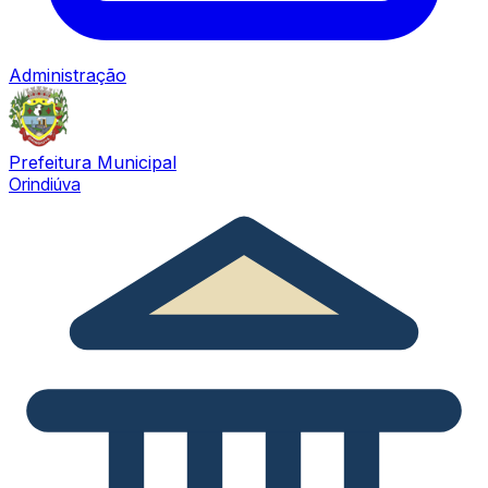
Administração
Prefeitura Municipal
Orindiúva