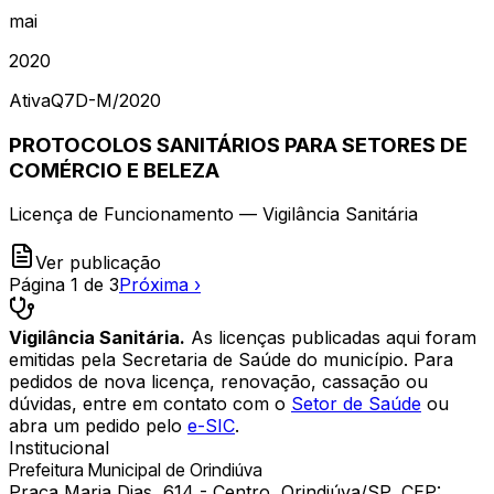
mai
2020
Ativa
Q7D-M
/
2020
PROTOCOLOS SANITÁRIOS PARA SETORES DE
COMÉRCIO E BELEZA
Licença de Funcionamento — Vigilância Sanitária
Ver publicação
Página
1
de
3
Próxima ›
Vigilância Sanitária.
As licenças publicadas aqui foram
emitidas pela Secretaria de Saúde do município. Para
pedidos de nova licença, renovação, cassação ou
dúvidas, entre em contato com o
Setor de Saúde
ou
abra um pedido pelo
e-SIC
.
Institucional
Prefeitura Municipal de Orindiúva
Praça Maria Dias, 614 - Centro, Orindiúva/SP, CEP: