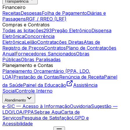
Transparência
Financeiro
Receitas
Despesas
Folha de Pagamento
Diárias e
Passagens
RGF / RREO (LRF)
Compras e Contratos
Todas as licitações
293
Pregão Eletrônico
Dispensa
Eletrônica
Concorrência
Eletrônica
Leilão
Contratações Diretas
Atas de
Registro de Preços
Contratos
Plano de Contratações
Anual
Fornecedores Sancionados
Obras
Públicas
Obras Paralisadas
Planejamento e Contas
Planejamento Orçamentário (PPA, LDO,
LOA)
Prestação de Contas
Renúncia de Receita
Painel
da Saúde
Painel da Educação
Assistência
Social
Controle Interno
Atendimento
e-SIC — Acesso à Informação
Ouvidoria
Sugestão —
LDO/LOA/PPA
Sebrae Aqui
Carta de
Serviços
Pesquisa de Satisfação
LGPD e
Acessibilidade