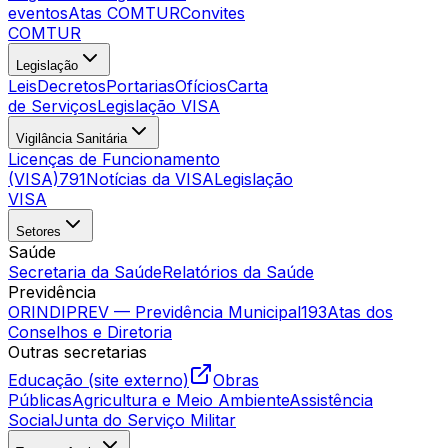
eventos
Atas COMTUR
Convites
COMTUR
Legislação
Leis
Decretos
Portarias
Ofícios
Carta
de Serviços
Legislação VISA
Vigilância Sanitária
Licenças de Funcionamento
(VISA)
791
Notícias da VISA
Legislação
VISA
Setores
Saúde
Secretaria da Saúde
Relatórios da Saúde
Previdência
ORINDIPREV — Previdência Municipal
193
Atas dos
Conselhos e Diretoria
Outras secretarias
Educação (site externo)
Obras
Públicas
Agricultura e Meio Ambiente
Assistência
Social
Junta do Serviço Militar