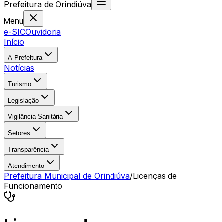
Prefeitura
de
Orindiúva
Menu
e-SIC
Ouvidoria
Início
A Prefeitura
Notícias
Turismo
Legislação
Vigilância Sanitária
Setores
Transparência
Atendimento
Prefeitura Municipal de Orindiúva
/
Licenças de
Funcionamento