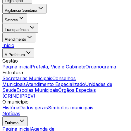
Legislação
Vigilância Sanitária
Setores
Transparência
Atendimento
Início
A Prefeitura
Gestão
Página inicial
Prefeita, Vice e Gabinete
Organograma
Estrutura
Secretarias Municipais
Conselhos
Municipais
Atendimento Especializado
Unidades de
Saúde
Escolas Municipais
Órgãos Especiais
(ORINDIPREV)
O município
História
Dados gerais
Símbolos municipais
Notícias
Turismo
Página inicial
Agenda de