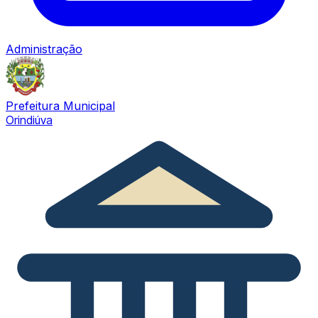
Administração
Prefeitura Municipal
Orindiúva