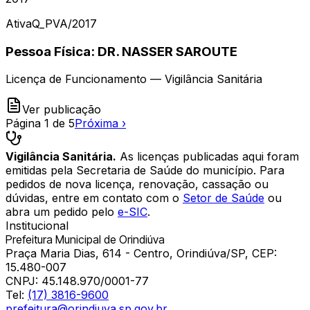
Ativa
Q_PVA
/
2017
Pessoa Física: DR. NASSER SAROUTE
Licença de Funcionamento — Vigilância Sanitária
Ver publicação
Página
1
de
5
Próxima ›
Vigilância Sanitária.
As licenças publicadas aqui foram
emitidas pela Secretaria de Saúde do município. Para
pedidos de nova licença, renovação, cassação ou
dúvidas, entre em contato com o
Setor de Saúde
ou
abra um pedido pelo
e-SIC
.
Institucional
Prefeitura Municipal de Orindiúva
Praça Maria Dias, 614 - Centro, Orindiúva/SP, CEP:
15.480-007
CNPJ:
45.148.970/0001-77
Tel:
(17) 3816-9600
prefeitura@orindiuva.sp.gov.br