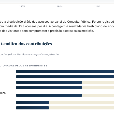
24/02
19/04
12/06
ra a distribuição diária dos acessos ao canal de Consulta Pública. Foram registr
om média de 13.3 acessos por dia. A contagem é realizada via hash diário de end
 dos visitantes sem comprometer a precisão estatística da medição.
o temática das contribuições
icadas pelos cidadãos nas respostas registradas.
CIONADAS PELOS RESPONDENTES
peza