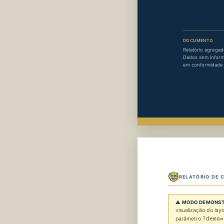
DOCUMENTO
Relatório agrega
Dados sem inform
em conformidade 
RELATÓRIO DE 
⚠ MODO DEMONS
visualização do lay
parâmetro
?demo=