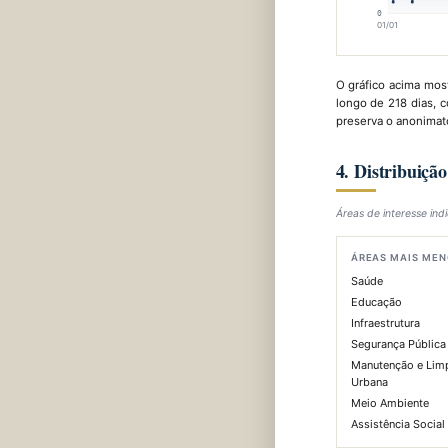
0
01/01
O gráfico acima most
longo de 218 dias, c
preserva o anonimato
4. Distribuiçã
Áreas de interesse ind
ÁREAS MAIS MEN
Saúde
Educação
Infraestrutura
Segurança Pública
Manutenção e Lim
Urbana
Meio Ambiente
Assistência Social