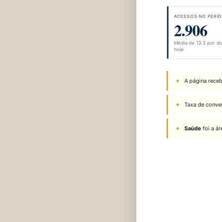
ACESSOS NO PERÍ
2.906
Média de 13.3 por dia
hoje
A página rece
Taxa de conve
Saúde
foi a á