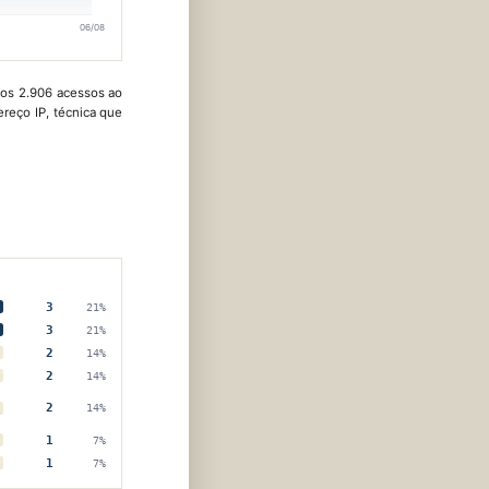
06/08
ados 2.906 acessos ao
ereço IP, técnica que
3
21%
3
21%
2
14%
2
14%
2
14%
1
7%
1
7%