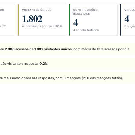
ODO
VISITANTES ÚNICOS
CONTRIBUIÇÕES
VINCU
1.802
4
RECEBIDAS
4
 · 21
Anonimizados por dia (LGPD)
0 suges
4 no total histórico
beu
2.906 acessos
de
1.802 visitantes únicos
, com média de
13.3
acessos por dia.
rsão visitante→resposta:
0.2%
.
rea mais mencionada nas respostas, com 3 menções (21% das menções totais).