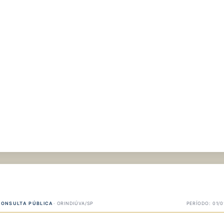
CONSULTA PÚBLICA
· ORINDIÚVA/SP
PERÍODO: 01/