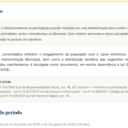
ão
 é canal permanente de participação popular instituído por esta Administração para receber 
 prioridades, ações e investimentos do Município. Este relatório apresenta a síntese agregada
bidas no período em referência.
i consolidados refletem o engajamento da população com o canal eletrônico 
la Administração Municipal, bem como a distribuição temática das sugestões r
dos manifestantes é divulgada neste documento, em estrita observância à Lei 
/2018).
 LEGAL
101/2000 (Lei de Responsabilidade Fiscal), art. 48, §1º, inciso III — incentivo à participação
ntário · Lei nº 12.527/2011 (Lei de Acesso à Informação) · Lei nº 13.460/2017 (Código de D
 Lei nº 14.129/2021 (Lei de Governo Digital), art. 18.
 do período
os de 01 de janeiro de 2026 a 06 de agosto de 2026 (218 dias).