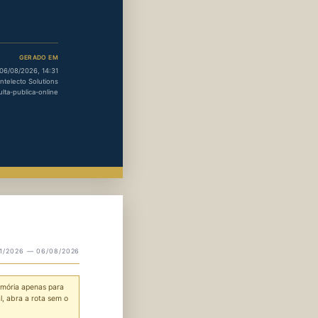
GERADO EM
06/08/2026, 14:31
Intelecto Solutions
ulta-publica-online
01/2026 — 06/08/2026
emória apenas para
l, abra a rota sem o