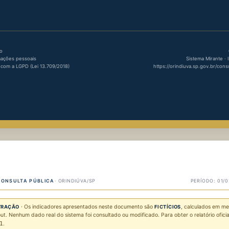
do
ações pessoais
Sistema Mirante · 
com a LGPD (Lei 13.709/2018)
https://orindiuva.sp.gov.br/cons
CONSULTA PÚBLICA
· ORINDIÚVA/SP
PERÍODO: 01/
· Os indicadores apresentados neste documento são
, calculados em m
TRAÇÃO
FICTÍCIOS
out. Nenhum dado real do sistema foi consultado ou modificado. Para obter o relatório oficia
1
.