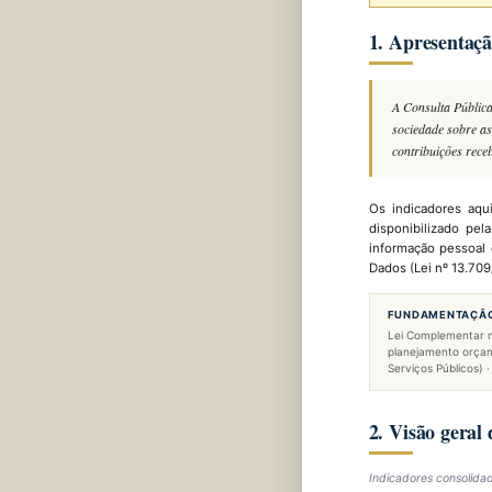
1. Apresentaç
A Consulta Pública
sociedade sobre as
contribuições rece
Os indicadores aqu
disponibilizado pe
informação pessoal 
Dados (Lei nº 13.709
FUNDAMENTAÇÃO
Lei Complementar nº 
planejamento orçame
Serviços Públicos) ·
2. Visão geral
Indicadores consolidad