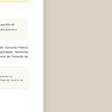
sugestões da
 dos acessos e
de Consulta Pública
egistradas. Nenhuma
Geral de Proteção de
 popular no
efesa do Usuário de